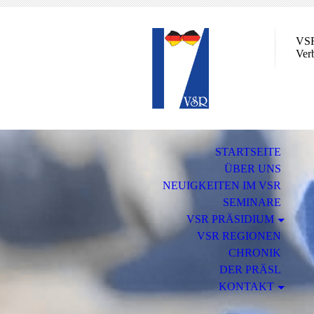
VSR
Verb
STARTSEITE
ÜBER UNS
NEUIGKEITEN IM VSR
SEMINARE
VSR PRÄSIDIUM
VSR REGIONEN
CHRONIK
DER PRÄSL
KONTAKT